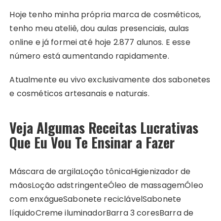
Hoje tenho minha própria marca de cosméticos,
tenho meu ateliê, dou aulas presenciais, aulas
online e já formei até hoje 2.877 alunos. E esse
número está aumentando rapidamente.
Atualmente eu vivo exclusivamente dos sabonetes
e cosméticos artesanais e naturais.
Veja Algumas Receitas Lucrativas
Que Eu Vou Te Ensinar a Fazer
Máscara de argila
Loção tônica
Higienizador de
mãos
Loção adstringente
Óleo de massagem
Óleo
com enxágue
Sabonete reciclável
Sabonete
líquido
Creme iluminador
Barra 3 cores
Barra de